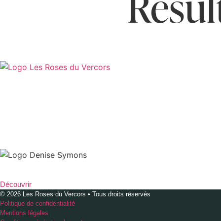
Résul
contact@lesrosesduvercors.com
LA MAISON
L'APPARTEMENT
+33 6 77 80 71 99
Cheffe à domicile pour votre séjour
et livraison de repas à domicile.
Découvrir
© 2026 Les Roses du Vercors • Tous droits réservés
Politique de confidentialité
Mentions légales