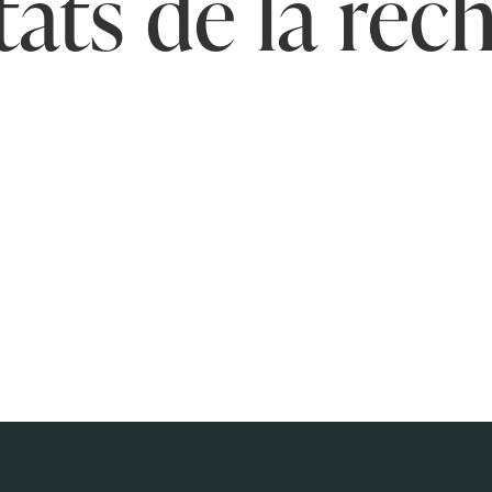
tats de la rec
2655 route de Bois Barbu
38250 Villard-de-Lans
20 route des Clots
38250 Villard-de-Lans